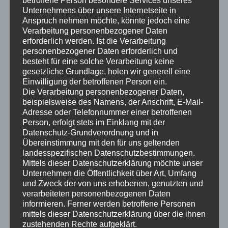
Problemlösungen Audio und Video
Unternehmens über unsere Internetseite in
Problemlösungen Audio und Video199 DownloadsJetzt
Anspruch nehmen möchte, könnte jedoch eine
Verarbeitung personenbezogener Daten
herunterladen!
erforderlich werden. Ist die Verarbeitung
personenbezogener Daten erforderlich und
Read more →
besteht für eine solche Verarbeitung keine
gesetzliche Grundlage, holen wir generell eine
Einwilligung der betroffenen Person ein.
Datenschutzerklärung Jitsi Regierung
Die Verarbeitung personenbezogener Daten,
Datenschutzerklärung Jitsi Regierung406
beispielsweise des Namens, der Anschrift, E-Mail-
Adresse oder Telefonnummer einer betroffenen
DownloadsJetzt herunterladen!
Person, erfolgt stets im Einklang mit der
Datenschutz-Grundverordnung und in
Read more →
Übereinstimmung mit den für uns geltenden
landesspezifischen Datenschutzbestimmungen.
Mittels dieser Datenschutzerklärung möchte unser
Anleitung Jitsi
Unternehmen die Öffentlichkeit über Art, Umfang
Anleitung Jitsi397 DownloadsJetzt herunterladen!
und Zweck der von uns erhobenen, genutzten und
verarbeiteten personenbezogenen Daten
informieren. Ferner werden betroffene Personen
Read more →
mittels dieser Datenschutzerklärung über die ihnen
zustehenden Rechte aufgeklärt.