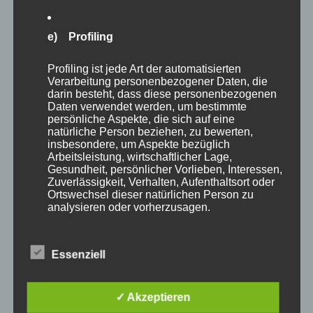
Fortbildung werden folgende Funktionen von
Apple Classroom genauer erklärt und mit den
e) Profiling
Teilnehmern gemeinsam ausprobiert:
Inhalt
:
– Gruppen einrichten/ Schüler beobachten
Profiling ist jede Art der automatisierten
– Geräte steuern
Verarbeitung personenbezogener Daten, die
– Materialien mit den Schülern austauschen
darin besteht, dass diese personenbezogenen
– Agenden
Daten verwendet werden, um bestimmte
persönliche Aspekte, die sich auf eine
erstellen
natürliche Person beziehen, zu bewerten,
Für teilnehmende Lehrkräfte im Rahmen einer
insbesondere, um Aspekte bezüglich
Online-Fortbildung wird die Bereitlegung eines
Arbeitsleistung, wirtschaftlicher Lage,
Gesundheit, persönlicher Vorlieben, Interessen,
iPads mit der entsprechenden App empfohlen, um
Zuverlässigkeit, Verhalten, Aufenthaltsort oder
ggf. einige Anwendungsbeispiele selbst
Ortswechsel dieser natürlichen Person zu
auszuprobieren.
analysieren oder vorherzusagen.
Leitung:
Stefan Hartl
f) Pseudonymisierung
Essenziell
Datum:
25.01.2023
Pseudonymisierung ist die Verarbeitung
personenbezogener Daten in einer Weise, auf
✓ Akzeptieren
Uhrzeit:
14:00 – 15:15
welche die personenbezogenen Daten ohne