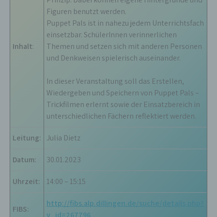
Untersuchungsauftrags nach dem Unionsrecht
Figuren benutzt werden.
oder dem Recht der Mitgliedstaaten
möglicherweise personenbezogene Daten
Puppet Pals ist in nahezu jedem Unterrichtsfach
erhalten, gelten jedoch nicht als Empfänger.
einsetzbar. SchülerInnen verinnerlichen
Inhalt
:
Themen und setzen sich mit anderen Personen
und Denkweisen spielerisch auseinander.
j) Dritter
In dieser Veranstaltung soll das Erstellen,
Dritter ist eine natürliche oder juristische
Person, Behörde, Einrichtung oder andere
Wiedergeben und Speichern von Puppet Pals –
Stelle außer der betroffenen Person, dem
Trickfilmen erlernt sowie der Einsatzbereich in
Verantwortlichen, dem Auftragsverarbeiter und
unterschiedlichen Fächern reflektiert werden.
den Personen, die unter der unmittelbaren
Verantwortung des Verantwortlichen oder des
Auftragsverarbeiters befugt sind, die
Leitung:
Julia Dietz
personenbezogenen Daten zu verarbeiten.
Datum:
30.01.2023
k) Einwilligung
Uhrzeit:
14:00 – 15:15
Einwilligung ist jede von der betroffenen
http://fibs.alp.dillingen.de/suche/details.php?
Person freiwillig für den bestimmten Fall in
FIBS:
informierter Weise und unmissverständlich
v_id=267796