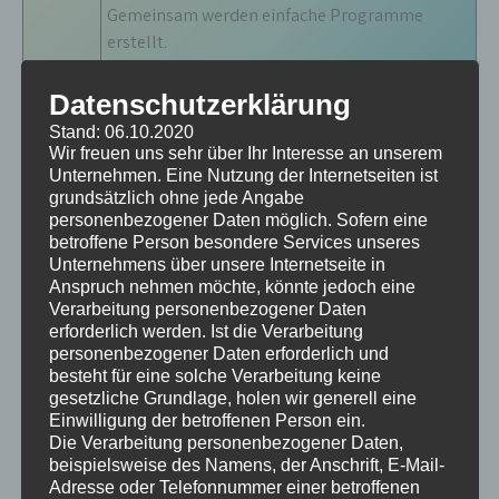
Gemeinsam werden einfache Programme
erstellt.
Leitung:
Tino Sattler
Datenschutzerklärung
Stand: 06.10.2020
Datum:
23.01.2023
Wir freuen uns sehr über Ihr Interesse an unserem
Unternehmen. Eine Nutzung der Internetseiten ist
Uhrzeit:
14:00 – 15:30
grundsätzlich ohne jede Angabe
personenbezogener Daten möglich. Sofern eine
http://fibs.alp.dillingen.de/suche/details.php?
betroffene Person besondere Services unseres
FIBS:
Unternehmens über unsere Internetseite in
v_id=267702
Anspruch nehmen möchte, könnte jedoch eine
Verarbeitung personenbezogener Daten
erforderlich werden. Ist die Verarbeitung
personenbezogener Daten erforderlich und
Grundlagen in Umgang und Einsatz digitaler
besteht für eine solche Verarbeitung keine
Titel
:
Tafeln (z.B. Firma Degen) im Unterricht der
gesetzliche Grundlage, holen wir generell eine
Grundschule
Einwilligung der betroffenen Person ein.
Die Verarbeitung personenbezogener Daten,
In dieser Veranstaltung werden erste Schritte
beispielsweise des Namens, der Anschrift, E-Mail-
Adresse oder Telefonnummer einer betroffenen
am Board erklärt und geübt. Es werden