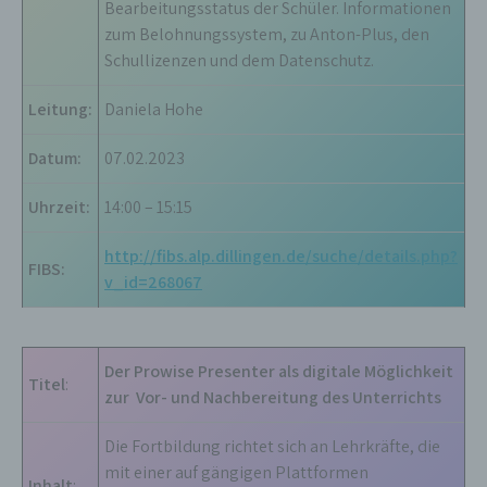
Bearbeitungsstatus der Schüler. Informationen
zum Belohnungssystem, zu Anton-Plus, den
Schullizenzen und dem Datenschutz.
Leitung:
Daniela Hohe
Datum:
07.02.2023
Uhrzeit:
14:00 – 15:15
http://fibs.alp.dillingen.de/suche/details.php?
FIBS:
v_id=268067
Der Prowise Presenter als digitale Möglichkeit
Titel
:
zur Vor- und Nachbereitung des Unterrichts
Die Fortbildung richtet sich an Lehrkräfte, die
mit einer auf gängigen Plattformen
Inhalt
: