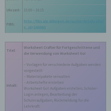
Uhrzeit:
15:00 – 16:15
http://fibs.alp.dillingen.de/suche/details.php?
FIBS:
v_id=268065
Worksheet Crafter für Fortgeschrittene und
Titel
:
die Verwendung von Worksheet Go!
– Vorlagen für verschiedene Aufgaben werden
vorgestellt
– Materialpakete verwalten
– Arbeitshefte erstellen
Inhalt
:
Worksheet Go!: Aufgaben erstellen, Schüler-
Login anlegen, Bearbeitung der
Schüleraufgaben, Rückmeldung für die
Lehrkraft.