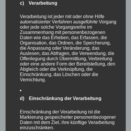
c) Verarbeitung
Leitung:
Stefan Hartl
Verarbeitung ist jeder mit oder ohne Hilfe
Datum:
15.02.2023
automatisierter Verfahren ausgeführte Vorgang
oder jede solche Vorgangsreihe im
Zusammenhang mit personenbezogenen
Uhrzeit:
14:00 – 16:00
Daten wie das Erheben, das Erfassen, die
Organisation, das Ordnen, die Speicherung,
http://fibs.alp.dillingen.de/suche/details.php?
die Anpassung oder Veränderung, das
FIBS:
Auslesen, das Abfragen, die Verwendung, die
v_id=267793
Offenlegung durch Übermittlung, Verbreitung
oder eine andere Form der Bereitstellung, den
Abgleich oder die Verknüpfung, die
Einschränkung, das Löschen oder die
Titel
:
Unterrichtsmanagement mit der Classroom-App
Vernichtung.
Mit Hilfe der App „Apple Classroom“ behalten
Lehrkräfte die Kontrolle im Unterricht, wenn
d) Einschränkung der Verarbeitung
iPads eingesetzt werden. Die Lehrkraft definiert
Einschränkung der Verarbeitung ist die
Rahmenbedingungen für die
Markierung gespeicherter personenbezogener
Klassenraumsteuerung und kann jederzeit mit den
Daten mit dem Ziel, ihre künftige Verarbeitung
Schüler-iPads interagieren. Im Rahmen der
einzuschränken.