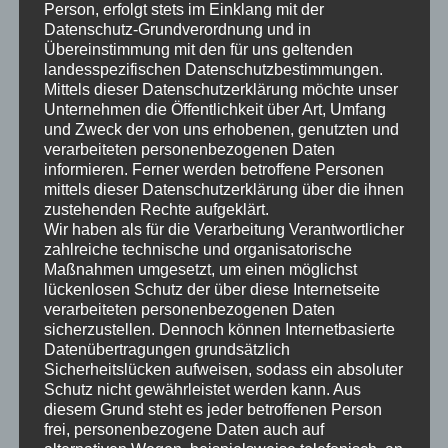
Person, erfolgt stets im Einklang mit der
Inhalt
:
Möglichkeiten des Einsatzes im täglichen
Datenschutz-Grundverordnung und in
Unterricht als Ergänzung und Ersatz der
Übereinstimmung mit den für uns geltenden
Kreidetafel aufgezeigt.
landesspezifischen Datenschutzbestimmungen.
Mittels dieser Datenschutzerklärung möchte unser
Leitung:
Timea Döpfner
Unternehmen die Öffentlichkeit über Art, Umfang
und Zweck der von uns erhobenen, genutzten und
verarbeiteten personenbezogenen Daten
Datum:
01.02.2023
informieren. Ferner werden betroffene Personen
mittels dieser Datenschutzerklärung über die ihnen
Uhrzeit:
14:00 – 15:30
zustehenden Rechte aufgeklärt.
Wir haben als für die Verarbeitung Verantwortlicher
http://fibs.alp.dillingen.de/suche/details.php?
zahlreiche technische und organisatorische
FIBS:
v_id=267703
Maßnahmen umgesetzt, um einen möglichst
lückenlosen Schutz der über diese Internetseite
verarbeiteten personenbezogenen Daten
sicherzustellen. Dennoch können Internetbasierte
Titel
:
Die Migration von Padlet zu Taskcards
Datenübertragungen grundsätzlich
Sicherheitslücken aufweisen, sodass ein absoluter
Schutz nicht gewährleistet werden kann. Aus
Hier wird der Vorgang beschrieben Pinnwände
diesem Grund steht es jeder betroffenen Person
aus der Padlet-Instanz in die TaskCards- Instanz
frei, personenbezogene Daten auch auf
zu kopieren. Halten Sie Ihre Zugänge zu den