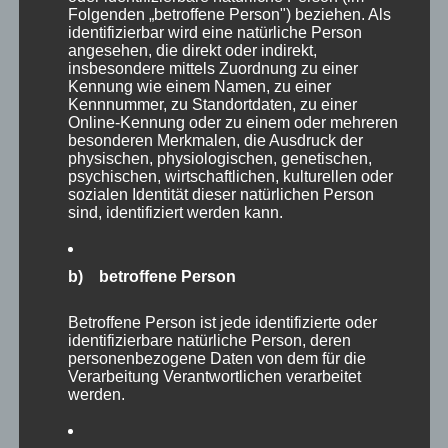
Folgenden „betroffene Person") beziehen. Als
identifizierbar wird eine natürliche Person
Hilfreiche iPad-Apps für den
angesehen, die direkt oder indirekt,
Titel
:
insbesondere mittels Zuordnung zu einer
Grundschulunterricht
Kennung wie einem Namen, zu einer
Kennnummer, zu Standortdaten, zu einer
Die Fortbildung richtet sich in erster Linie an
Online-Kennung oder zu einem oder mehreren
besonderen Merkmalen, die Ausdruck der
Lehrkräfte, die bisher noch wenig Erfahrung mit
physischen, physiologischen, genetischen,
dem Einsatz von iPads im Unterricht haben. In
psychischen, wirtschaftlichen, kulturellen oder
dieser Veranstaltung werden eine Reihe
sozialen Identität dieser natürlichen Person
sind, identifiziert werden kann.
nützlicher Apps und Tools für den
Grundschulunterricht vorgestellt und von den
Teilnehmern erprobt.
Inhalt
:
b) betroffene Person
Mögliche Inhalte:
– Produzieren und Präsentieren mit der App
Betroffene Person ist jede identifizierte oder
Educreations und dem Book Creator
identifizierbare natürliche Person, deren
– Kommunizieren und Kooperieren mit der
personenbezogene Daten von dem für die
Verarbeitung Verantwortlichen verarbeitet
Trickfilm-App Puppet Pals
werden.
– Wiederholung und Festigung von gelernten
Inhalten mit dem Quiztool Kahoot!