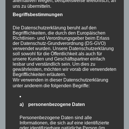
alternativen Wegen, beispielsweise telefonisch, an
jeweiligen Portalen bereit.
uns zu übermitteln.
Sie benötigen für den Import in TaskCards das
Begriffsbestimmungen
kleine Tool CardIO. Dieses können Sie auf der
Inhalt
:
Seite von TaskCards herunterladen:
Die Datenschutzerklärung beruht auf den
https://www.taskcards.de/#/home/cardio
Begrifflichkeiten, die durch den Europäischen
Richtlinien- und Verordnungsgeber beim Erlass
Laden Sie sich das Programm herunter und
der Datenschutz-Grundverordnung (DS-GVO)
entpacken Sie es im Zielordner. Öffnen Sie das
verwendet wurden. Unsere Datenschutzerklärung
Programm (beim MAC kann es Probleme
soll sowohl für die Öffentlichkeit als auch für
unsere Kunden und Geschäftspartner einfach
geben, dann mit der rechten Maustaste öffnen).
lesbar und verständlich sein. Um dies zu
gewährleisten, möchten wir vorab die verwendeten
Leitung:
Bianca Simon
Begrifflichkeiten erläutern.
Wir verwenden in dieser Datenschutzerklärung
unter anderem die folgenden Begriffe:
Datum:
12.01.2023
Uhrzeit:
15:30 – 16:30
a) personenbezogene Daten
http://fibs.alp.dillingen.de/suche/details.php?
FIBS:
Personenbezogene Daten sind alle
v_id=267704
Informationen, die sich auf eine identifizierte
oder identifizierbare natürliche Person (im