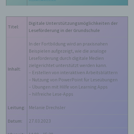
abgegebene Willensbekundung in Form einer
Erklärung oder einer sonstigen eindeutigen
bestätigenden Handlung, mit der die betroffene
Person zu verstehen gibt, dass sie mit der
Digitale Unterstützungsmöglichkeiten der
Verarbeitung der sie betreffenden
Titel
:
Leseförderung in der Grundschule
personenbezogenen Daten einverstanden ist.
In der Fortbildung wird an praxisnahen
Name und Anschrift des für die Verarbeitung
Beispielen aufgezeigt, wie die analoge
Verantwortlichen
Leseförderung durch digitale Medien
zielgerichtet unterstützt werden kann.
Verantwortlicher im Sinne der Datenschutz-
Inhalt
:
– Erstellen von interaktiven Arbeitsblättern
Grundverordnung, sonstiger in den Mitgliedstaaten
der Europäischen Union geltenden
– Nutzung von PowerPoint für Leseübungen
Datenschutzgesetze und anderer Bestimmungen
– Übungen mit Hilfe von Learning Apps
mit datenschutzrechtlichem Charakter ist die:
– hilfreiche Lese-Apps
Staatliches Schulamt Kulmbach
Konrad-Adenauer-Str. 5
Leitung:
Melanie Drechsler
95326 Kulmbach
Cookies / SessionStorage / LocalStorage
Datum:
27.03.2023
Die Internetseiten verwenden teilweise so